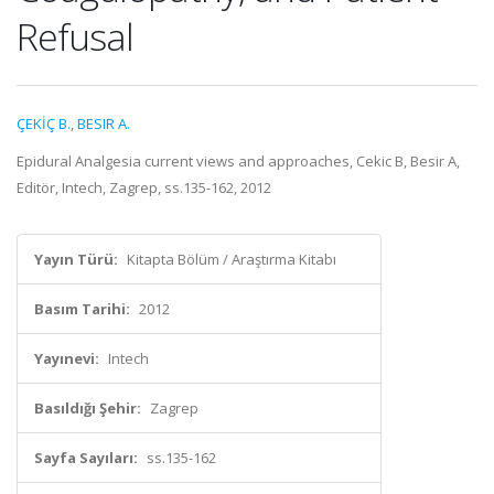
Refusal
ÇEKİÇ B.
,
BESIR A.
Epidural Analgesia current views and approaches, Cekic B, Besir A,
Editör, Intech, Zagrep, ss.135-162, 2012
Yayın Türü:
Kitapta Bölüm / Araştırma Kitabı
Basım Tarihi:
2012
Yayınevi:
Intech
Basıldığı Şehir:
Zagrep
Sayfa Sayıları:
ss.135-162