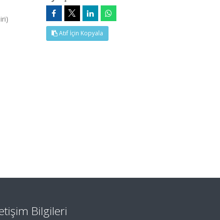
ri)
Atıf İçin Kopyala
letişim Bilgileri