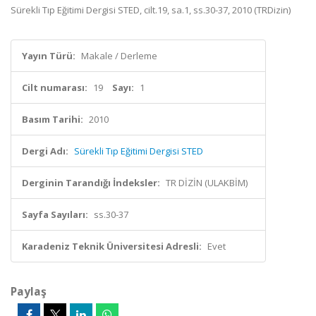
Sürekli Tıp Eğitimi Dergisi STED, cilt.19, sa.1, ss.30-37, 2010 (TRDizin)
Yayın Türü:
Makale / Derleme
Cilt numarası:
19
Sayı:
1
Basım Tarihi:
2010
Dergi Adı:
Sürekli Tıp Eğitimi Dergisi STED
Derginin Tarandığı İndeksler:
TR DİZİN (ULAKBİM)
Sayfa Sayıları:
ss.30-37
Karadeniz Teknik Üniversitesi Adresli:
Evet
Paylaş