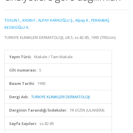
TOSUN İ.
,
AYDIN F.
,
ALPAY KARAOĞLU Ş.
,
Alpay K.
,
FERAHBAŞ
KESİKOĞLU A.
TURKIYE KLINIKLERI DERMATOLOJI, cilt.5, ss.82-85, 1995 (TRDizin)
Yayın Türü:
Makale / Tam Makale
Cilt numarası:
5
Basım Tarihi:
1995
Dergi Adı:
TURKIYE KLINIKLERI DERMATOLOJI
Derginin Tarandığı İndeksler:
TR DİZİN (ULAKBİM)
Sayfa Sayıları:
ss.82-85