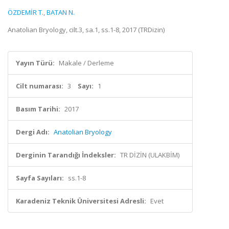
ÖZDEMİR T.
,
BATAN N.
Anatolian Bryology, cilt.3, sa.1, ss.1-8, 2017 (TRDizin)
Yayın Türü:
Makale / Derleme
Cilt numarası:
3
Sayı:
1
Basım Tarihi:
2017
Dergi Adı:
Anatolian Bryology
Derginin Tarandığı İndeksler:
TR DİZİN (ULAKBİM)
Sayfa Sayıları:
ss.1-8
Karadeniz Teknik Üniversitesi Adresli:
Evet