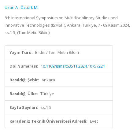
Uzun A.
,
Öztürk M.
8th International Symposium on Multidisciplinary Studies and
Innovative Technologies (ISMSIT), Ankara, Türkiye, 7 - 09 Kasım 2024,
ss.1-5, (Tam Metin Bildiri)
Yayın Türü:
Bildiri / Tam Metin Bildiri
Doi Numarası:
10.1109/ismsit63511.2024.10757221
Basıldığı Şehir:
Ankara
Basıldığı Ülke:
Türkiye
Sayfa Sayıları:
ss.1-5
Karadeniz Teknik Üniversitesi Adresli:
Evet