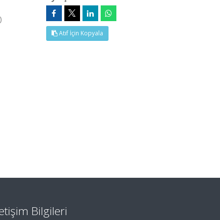
)
Atıf İçin Kopyala
letişim Bilgileri