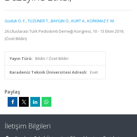
Güdük Ö. F.
,
TÜZÜNER T.
,
BAYGIN Ö.
,
KURT A.
,
KORKMAZ F. M.
26.Uluslarası Türk Pedodonti Derneği Kongresi, 10 - 13 Ekim 2019,
(Özet Bildiri)
Yayın Türü:
Bildiri / Özet Bildiri
Karadeniz Teknik Üniversitesi Adresli:
Evet
Paylaş
İletişim Bilgileri