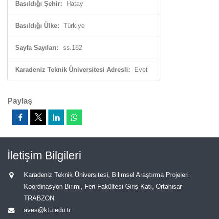
Basıldığı Şehir:
Hatay
Basıldığı Ülke:
Türkiye
Sayfa Sayıları:
ss.182
Karadeniz Teknik Üniversitesi Adresli:
Evet
Paylaş
İletişim Bilgileri
Karadeniz Teknik Üniversitesi, Bilimsel Araştırma Projeleri
Koordinasyon Birimi, Fen Fakültesi Giriş Katı, Ortahisar
TRABZON
aves@ktu.edu.tr