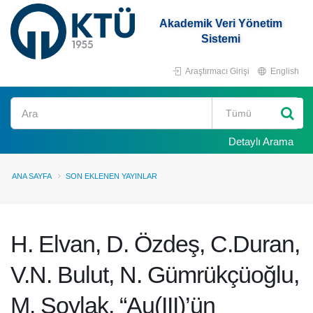
Akademik Veri Yönetim
Sistemi
Araştırmacı Girişi
English
Ara
Detaylı Arama
ANA SAYFA
SON EKLENEN YAYINLAR
H. Elvan, D. Özdeş, C.Duran,
V.N. Bulut, N. Gümrükçüoğlu,
M. Soylak, “Au(III)’ün