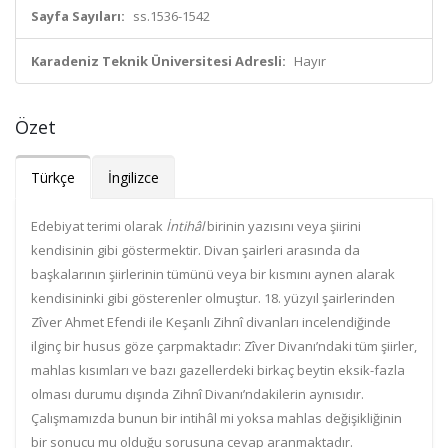
Sayfa Sayıları:
ss.1536-1542
Karadeniz Teknik Üniversitesi Adresli:
Hayır
Özet
Türkçe
İngilizce
Edebiyat terimi olarak
İntihâl
birinin yazısını veya şiirini
kendisinin gibi göstermektir. Divan şairleri arasında da
başkalarının şiirlerinin tümünü veya bir kısmını aynen alarak
kendisininki gibi gösterenler olmuştur. 18. yüzyıl şairlerinden
Zîver Ahmet Efendi ile Keşanlı Zihnî divanları incelendiğinde
ilginç bir husus göze çarpmaktadır: Zîver Divanı’ndaki tüm şiirler,
mahlas kısımları ve bazı gazellerdeki birkaç beytin eksik-fazla
olması durumu dışında Zihnî Divanı’ndakilerin aynısıdır.
Çalışmamızda bunun bir intihâl mi yoksa mahlas değişikliğinin
bir sonucu mu olduğu sorusuna cevap aranmaktadır.