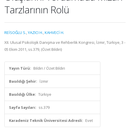
Tarzlarının Rolü
REİSOĞLU S.
,
YAZICI H.
,
KAHVECİ H.
XII. Ulusal Psikolojik Danışma ve Rehberlik Kongresi, İzmir, Türkiye, 3 -
05 Ekim 2011, ss.379, (Özet Bildiri)
Yayın Türü:
Bildiri / Özet Bildiri
Basıldığı Şehir:
İzmir
Basıldığı Ülke:
Türkiye
Sayfa Sayıları:
ss.379
Karadeniz Teknik Üniversitesi Adresli:
Evet