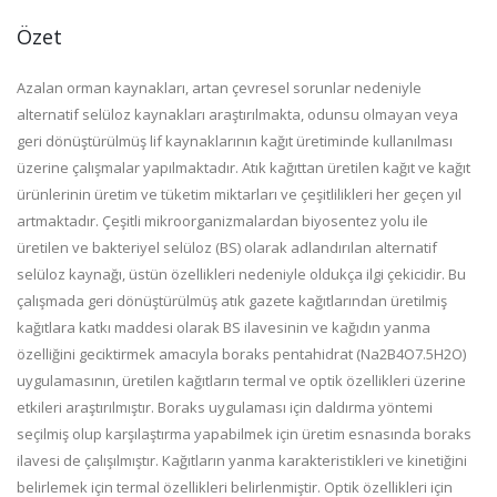
Özet
Azalan orman kaynakları, artan çevresel sorunlar nedeniyle
alternatif selüloz kaynakları araştırılmakta, odunsu olmayan veya
geri dönüştürülmüş lif kaynaklarının kağıt üretiminde kullanılması
üzerine çalışmalar yapılmaktadır. Atık kağıttan üretilen kağıt ve kağıt
ürünlerinin üretim ve tüketim miktarları ve çeşitlilikleri her geçen yıl
artmaktadır. Çeşitli mikroorganizmalardan biyosentez yolu ile
üretilen ve bakteriyel selüloz (BS) olarak adlandırılan alternatif
selüloz kaynağı, üstün özellikleri nedeniyle oldukça ilgi çekicidir. Bu
çalışmada geri dönüştürülmüş atık gazete kağıtlarından üretilmiş
kağıtlara katkı maddesi olarak BS ilavesinin ve kağıdın yanma
özelliğini geciktirmek amacıyla boraks pentahidrat (Na2B4O7.5H2O)
uygulamasının, üretilen kağıtların termal ve optik özellikleri üzerine
etkileri araştırılmıştır. Boraks uygulaması için daldırma yöntemi
seçilmiş olup karşılaştırma yapabilmek için üretim esnasında boraks
ilavesi de çalışılmıştır. Kağıtların yanma karakteristikleri ve kinetiğini
belirlemek için termal özellikleri belirlenmiştir. Optik özellikleri için