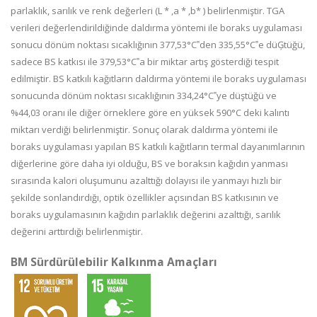
parlaklık, sarılık ve renk değerleri (L * ,a * ,b* ) belirlenmiştir. TGA
verileri değerlendirildiğinde daldırma yöntemi ile boraks uygulaması
sonucu dönüm noktası sıcaklığının 377,53°C‟den 335,55°C‟e düĢtüğü,
sadece BS katkısı ile 379,53°C‟a bir miktar artış gösterdiği tespit
edilmiştir. BS katkılı kağıtların daldırma yöntemi ile boraks uygulaması
sonucunda dönüm noktası sıcaklığının 334,24°C‟ye düştüğü ve
%44,03 oranı ile diğer örneklere göre en yüksek 590°C deki kalıntı
miktarı verdiği belirlenmiştir. Sonuç olarak daldırma yöntemi ile
boraks uygulaması yapılan BS katkılı kağıtların termal dayanımlarının
diğerlerine göre daha iyi olduğu, BS ve boraksın kağıdın yanması
sırasında kalori oluşumunu azalttığı dolayısı ile yanmayı hızlı bir
şekilde sonlandırdığı, optik özellikler açısından BS katkısının ve
boraks uygulamasının kağıdın parlaklık değerini azalttığı, sarılık
değerini arttırdığı belirlenmiştir.
BM Sürdürülebilir Kalkınma Amaçları