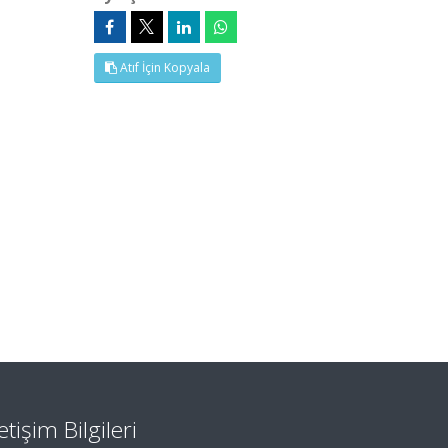
Atıf İçin Kopyala
letişim Bilgileri