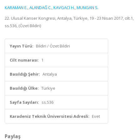
KARAMAN E.
,
ALANDAĞ C.
,
KAVGACI H.
,
MUNGAN S.
22. Ulusal Kanser Kongresi, Antalya, Türkiye, 19 - 23 Nisan 2017, cilt.1,
ss.536, (Özet Bildiri)
Yayın Türü:
Bildiri / Özet Bildiri
Cilt numarası:
1
Basıldığı Şehir:
Antalya
Basıldığı Ülke:
Türkiye
Sayfa Sayıları:
ss.536
Karadeniz Teknik Üniversitesi Adresli:
Evet
Paylaş