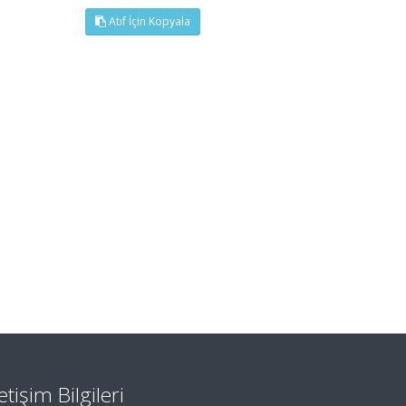
Atıf İçin Kopyala
letişim Bilgileri