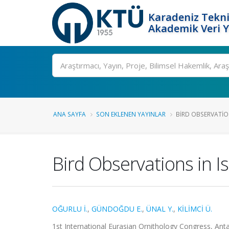
Karadeniz Tekni
Akademik Veri 
Ara
ANA SAYFA
SON EKLENEN YAYINLAR
BIRD OBSERVATION
Bird Observations in I
OĞURLU İ.
,
GÜNDOĞDU E.
,
ÜNAL Y.
,
KİLİMCİ Ü.
1st International Eurasian Ornithology Congress, Antal