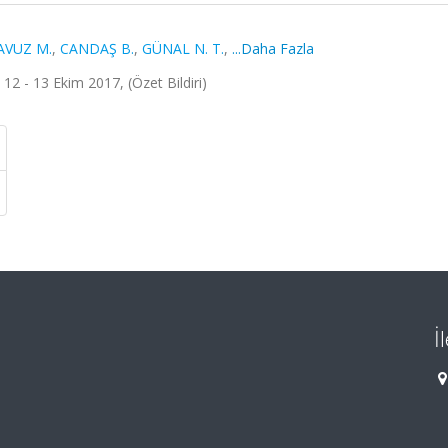
AVUZ M.
,
CANDAŞ B.
,
GÜNAL N. T.
,
...Daha Fazla
12 - 13 Ekim 2017, (Özet Bildiri)
İ