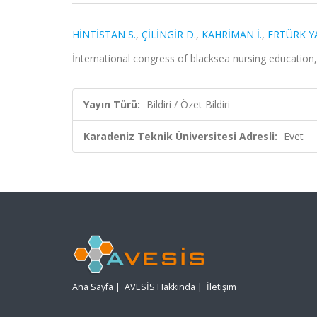
HİNTİSTAN S.
,
ÇİLİNGİR D.
,
KAHRİMAN İ.
,
ERTÜRK Y
İnternational congress of blacksea nursing education, 
Yayın Türü:
Bildiri / Özet Bildiri
Karadeniz Teknik Üniversitesi Adresli:
Evet
Ana Sayfa
|
AVESİS Hakkında
|
İletişim