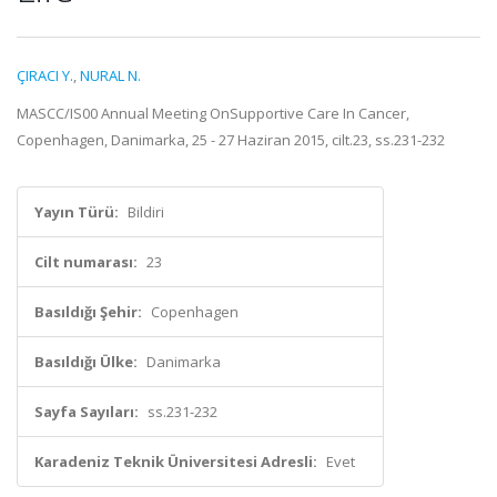
ÇIRACI Y.
,
NURAL N.
MASCC/IS00 Annual Meeting OnSupportive Care In Cancer,
Copenhagen, Danimarka, 25 - 27 Haziran 2015, cilt.23, ss.231-232
Yayın Türü:
Bildiri
Cilt numarası:
23
Basıldığı Şehir:
Copenhagen
Basıldığı Ülke:
Danimarka
Sayfa Sayıları:
ss.231-232
Karadeniz Teknik Üniversitesi Adresli:
Evet