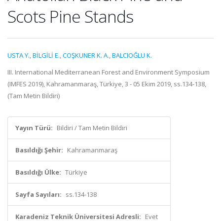
Scots Pine Stands
USTA Y.
,
BİLGİLİ E.
,
COŞKUNER K. A.
,
BALCIOĞLU K.
III. International Mediterranean Forest and Environment Symposium
(IMFES 2019), Kahramanmaraş, Türkiye, 3 - 05 Ekim 2019, ss.134-138,
(Tam Metin Bildiri)
Yayın Türü:
Bildiri / Tam Metin Bildiri
Basıldığı Şehir:
Kahramanmaraş
Basıldığı Ülke:
Türkiye
Sayfa Sayıları:
ss.134-138
Karadeniz Teknik Üniversitesi Adresli:
Evet