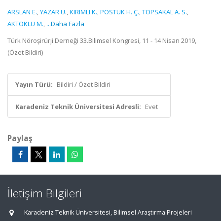
ARSLAN E.
,
YAZAR U.
,
KIRIMLI K.
,
POSTUK H. Ç.
,
TOPSAKAL A. S.
,
AKTOKLU M.
,
...Daha Fazla
Türk Nöroşirürji Derneği 33.Bilimsel Kongresi, 11 - 14 Nisan 2019,
(Özet Bildiri)
Yayın Türü:
Bildiri / Özet Bildiri
Karadeniz Teknik Üniversitesi Adresli:
Evet
Paylaş
İletişim Bilgileri
Karadeniz Teknik Üniversitesi, Bilimsel Araştırma Projeleri