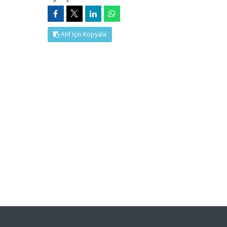
Atıf İçin Kopyala