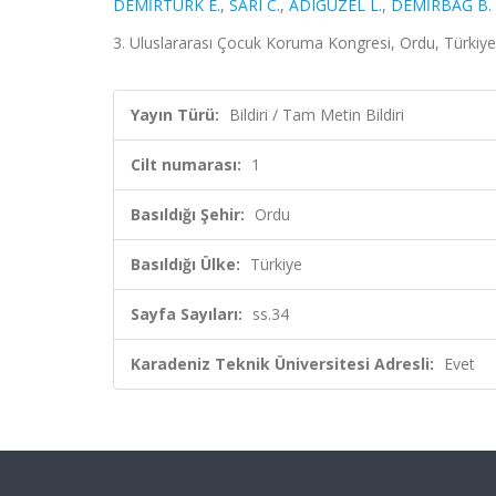
DEMİRTÜRK E.
,
SARI C.
,
ADIGÜZEL L.
,
DEMİRBAĞ B. 
3. Uluslararası Çocuk Koruma Kongresi, Ordu, Türkiye, 3
Yayın Türü:
Bildiri / Tam Metin Bildiri
Cilt numarası:
1
Basıldığı Şehir:
Ordu
Basıldığı Ülke:
Türkiye
Sayfa Sayıları:
ss.34
Karadeniz Teknik Üniversitesi Adresli:
Evet