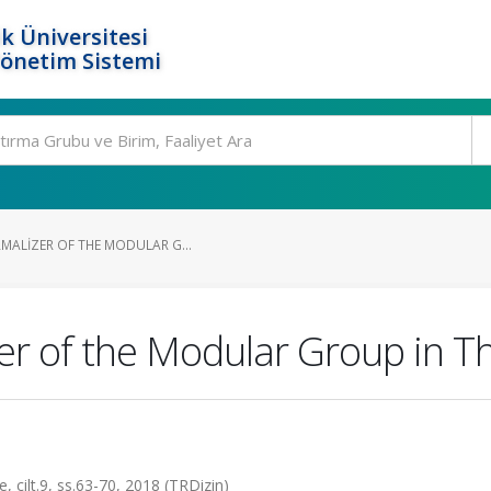
k Üniversitesi
Yönetim Sistemi
MALIZER OF THE MODULAR G...
er of the Modular Group in T
 cilt.9, ss.63-70, 2018 (TRDizin)