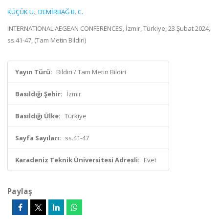
KÜÇÜK U.
,
DEMİRBAĞ B. C.
INTERNATIONAL AEGEAN CONFERENCES, İzmir, Türkiye, 23 Şubat 2024,
ss.41-47, (Tam Metin Bildiri)
Yayın Türü:
Bildiri / Tam Metin Bildiri
Basıldığı Şehir:
İzmir
Basıldığı Ülke:
Türkiye
Sayfa Sayıları:
ss.41-47
Karadeniz Teknik Üniversitesi Adresli:
Evet
Paylaş