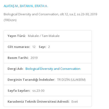
ALATAŞ M.
,
BATAN N.
,
ERATA H.
Biological Diversity and Conservation, cilt.12, sa.2, ss.23-30, 2019
(TRDizin)
Yayın Türü:
Makale / Tam Makale
Cilt numarası:
12
Sayı:
2
Basım Tarihi:
2019
Dergi Adı:
Biological Diversity and Conservation
Derginin Tarandığı İndeksler:
TR DİZİN (ULAKBİM)
Sayfa Sayıları:
ss.23-30
Karadeniz Teknik Üniversitesi Adresli:
Evet