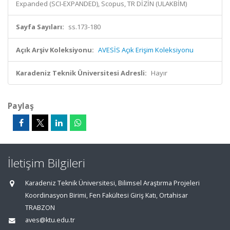
Expanded (SCI-EXPANDED), Scopus, TR DİZİN (ULAKBİM)
Sayfa Sayıları:
ss.173-180
Açık Arşiv Koleksiyonu:
AVESİS Açık Erişim Koleksiyonu
Karadeniz Teknik Üniversitesi Adresli:
Hayır
Paylaş
İletişim Bilgileri
Karadeniz Teknik Üniversitesi, Bilimsel Araştırma Projeleri
Koordinasyon Birimi, Fen Fakültesi Giriş Katı, Ortahisar
TRABZON
aves@ktu.edu.tr