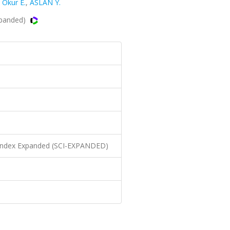
,
Okur E.
,
ASLAN Y.
xpanded)
n Index Expanded (SCI-EXPANDED)