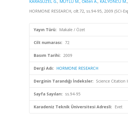
KARAGÜZEL G.
,
MUTLU M.
,
Okten A.
,
KALYONCU M.
HORMONE RESEARCH, cilt.72, ss.94-95, 2009 (SCI-E
Yayın Türü:
Makale / Özet
Cilt numarası:
72
Basım Tarihi:
2009
Dergi Adı:
HORMONE RESEARCH
Derginin Tarandığı İndeksler:
Science Citatio
Sayfa Sayıları:
ss.94-95
Karadeniz Teknik Üniversitesi Adresli:
Evet