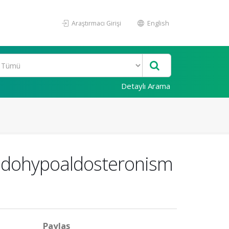
Araştırmacı Girişi
English
Detaylı Arama
seudohypoaldosteronism
Paylaş