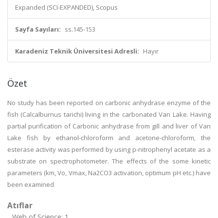
Expanded (SCI-EXPANDED), Scopus
Sayfa Sayıları:
ss.145-153
Karadeniz Teknik Üniversitesi Adresli:
Hayır
Özet
No study has been reported on carbonic anhydrase enzyme of the
fish (Calcalburnus tarichi) living in the carbonated Van Lake. Having
partial purification of Carbonic anhydrase from gill and liver of Van
Lake fish by ethanol-chloroform and acetone-chloroform, the
esterase activity was performed by using p-nitrophenyl acetate as a
substrate on spectrophotometer. The effects of the some kinetic
parameters (km, Vo, Vmax, Na2CO3 activation, optimum pH etc.) have
been examined
Atıflar
Web of Science: 1