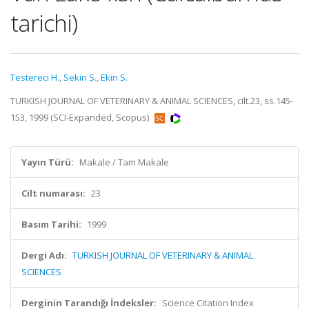
tarichi)
Testereci H.
,
Sekin S.
,
Ekin S.
TURKISH JOURNAL OF VETERINARY & ANIMAL SCIENCES, cilt.23, ss.145-
153, 1999 (SCI-Expanded, Scopus)
Yayın Türü:
Makale / Tam Makale
Cilt numarası:
23
Basım Tarihi:
1999
Dergi Adı:
TURKISH JOURNAL OF VETERINARY & ANIMAL
SCIENCES
Derginin Tarandığı İndeksler:
Science Citation Index