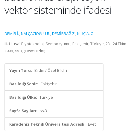
vektör sisteminde ifadesi
DEMİR İ.
,
NALÇACIOĞLU R.
,
DEMİRBAĞ Z.
,
KILIÇ A. O.
III. Ulusal Biyoteknoloji Sempozyumu, Eskişehir, Türkiye, 23 - 24 Ekim
1998, ss.3, (Özet Bildiri)
Yayın Türü:
Bildiri / Özet Bildiri
Basıldığı Şehir:
Eskişehir
Basıldığı Ülke:
Türkiye
Sayfa Sayıları:
ss.3
Karadeniz Teknik Üniversitesi Adresli:
Evet