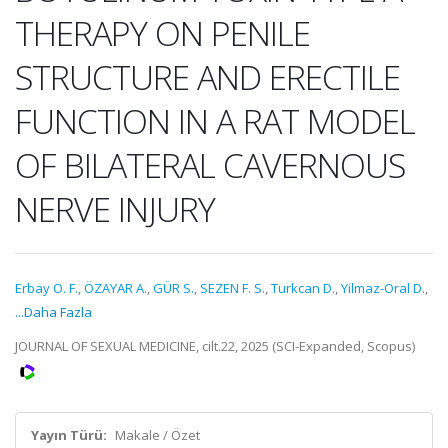
THERAPY ON PENILE
STRUCTURE AND ERECTILE
FUNCTION IN A RAT MODEL
OF BILATERAL CAVERNOUS
NERVE INJURY
Erbay O. F.
,
ÖZAYAR A.
,
GÜR S.
,
SEZEN F. S.
,
Turkcan D.
,
Yilmaz-Oral D.
,
...Daha Fazla
JOURNAL OF SEXUAL MEDICINE, cilt.22, 2025 (SCI-Expanded, Scopus)
Yayın Türü:
Makale / Özet