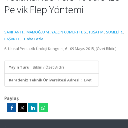
Pelvik Flep Yöntemi
SARIHAN H.
,
İMAMOĞLU M.
,
YALÇIN CÖMERT H. S.
,
TUŞAT M.
,
SÜMELİ R.
,
BAŞAR D.
,
...Daha Fazla
6. Ulusal Pediatrik Üroloji Kongresi, 6 - 09 Mayıs 2015, (Özet Bildiri)
Yayın Türü:
Bildiri / Özet Bildiri
Karadeniz Teknik Üniversitesi Adresli:
Evet
Paylaş