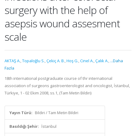
surgery with the help of
asepsis wound assesment
scale
AKTAŞ A.
,
Topaloğlu S.
,
Çekiç A. B.
,
Hoş G.
,
Cinel A.
,
Çalık A.
,
...Daha
Fazla
18th international postgraduate course of thr international
association of surgeons gastroenterologist and oncologist, İstanbul,
Türkiye, 1 - 02 Ekim 2008, ss.1, (Tam Metin Bildiri)
Yayın Türü:
Bildiri / Tam Metin Bildiri
Basıldığı Şehir:
İstanbul