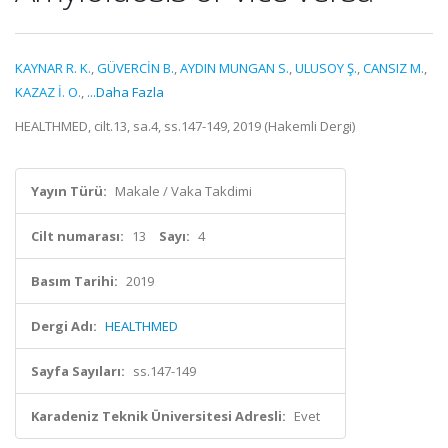
KAYNAR R. K.
,
GÜVERCİN B.
,
AYDIN MUNGAN S.
,
ULUSOY Ş.
,
CANSIZ M.
,
KAZAZ İ. O.
,
...Daha Fazla
HEALTHMED, cilt.13, sa.4, ss.147-149, 2019 (Hakemli Dergi)
Yayın Türü:
Makale / Vaka Takdimi
Cilt numarası:
13
Sayı:
4
Basım Tarihi:
2019
Dergi Adı:
HEALTHMED
Sayfa Sayıları:
ss.147-149
Karadeniz Teknik Üniversitesi Adresli:
Evet