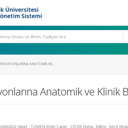
k Üniversitesi
Yönetim Sistemi
RYASYONLARINA ANATOMIK VE...
nlarına Anatomik ve Klinik B
 KARAGÖZ,Alper ; TÜMEN,Emin Caner ; ÇİÇEK,Hülya, Editör, Gece Kitapl