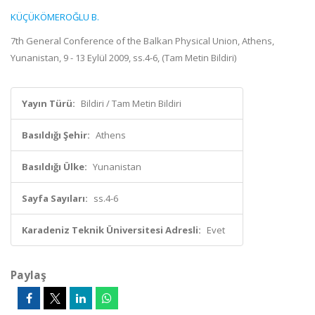
KÜÇÜKÖMEROĞLU B.
7th General Conference of the Balkan Physical Union, Athens,
Yunanistan, 9 - 13 Eylül 2009, ss.4-6, (Tam Metin Bildiri)
Yayın Türü:
Bildiri / Tam Metin Bildiri
Basıldığı Şehir:
Athens
Basıldığı Ülke:
Yunanistan
Sayfa Sayıları:
ss.4-6
Karadeniz Teknik Üniversitesi Adresli:
Evet
Paylaş