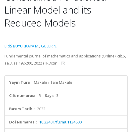
Linear Model and its
Reduced Models
ERİŞ BÜYÜKKAYA M.
,
GÜLER N.
Fundamental journal of mathematics and applications (Online), cilt.5,
sa.3, ss.192-200, 2022 (TRDizin)
Yayın Türü:
Makale / Tam Makale
Cilt numarası:
5
Sayı:
3
Basım Tarihi:
2022
Doi Numarası:
10.33401/fujma.1134600