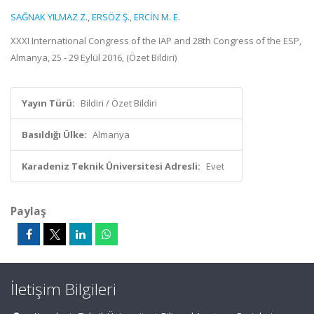
SAĞNAK YILMAZ Z.
,
ERSÖZ Ş.
,
ERCİN M. E.
XXXI International Congress of the IAP and 28th Congress of the ESP,
Almanya, 25 - 29 Eylül 2016, (Özet Bildiri)
Yayın Türü:
Bildiri / Özet Bildiri
Basıldığı Ülke:
Almanya
Karadeniz Teknik Üniversitesi Adresli:
Evet
Paylaş
İletişim Bilgileri