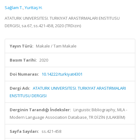
Sağlam T.
,
Yurttaş H.
ATATURK UNIVERSITESI. TURKIYAT ARASTIRMALARI ENSTITUSU
DERGISI, sa.67, ss.421-458, 2020 (TRDizin)
Yayın Türü:
Makale / Tam Makale
Basım Tarihi:
2020
Doi Numarası:
10.14222/turkiyat4301
Dergi Adı:
ATATURK UNIVERSITESI. TURKIYAT ARASTIRMALARI
ENSTITUSU DERGISI
Derginin Tarandığı İndeksler:
Linguistic Bibliography, MLA -
Modern Language Association Database, TR DİZİN (ULAKBİM)
Sayfa Sayıları:
ss.421-458