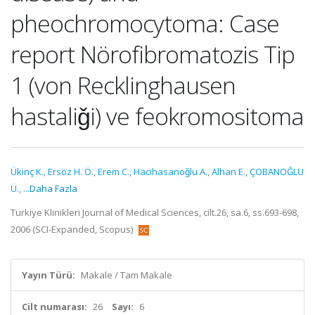
pheochromocytoma: Case
report Nörofibromatozis Tip
1 (von Recklinghausen
hastaliǧi) ve feokromositoma
Ükinç K.
,
Ersöz H. Ö.
,
Erem C.
,
Hacihasanoǧlu A.
,
Alhan E.
,
ÇOBANOĞLU
Ü.
,
...Daha Fazla
Turkiye Klinikleri Journal of Medical Sciences, cilt.26, sa.6, ss.693-698,
2006 (SCI-Expanded, Scopus)
Yayın Türü:
Makale / Tam Makale
Cilt numarası:
26
Sayı:
6