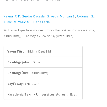
Kaynar R. K.
,
Serdar Kılıçaslan Ş.
,
Aydın Mungan S.
,
Akduman S.
,
Kumcu V.
,
Yazıcı N.
,
...Daha Fazla
26. Ulusal Hipertansiyon ve Böbrek Hastalıkları Kongresi, Girne,
Kıbrıs (Kktc), 8 - 12 Mayıs 2024, ss.14, (Özet Bildiri)
Yayın Türü:
Bildiri / Özet Bildiri
Basıldığı Şehir:
Girne
Basıldığı Ülke:
Kıbrıs (Kktc)
Sayfa Sayıları:
ss.14
Karadeniz Teknik Üniversitesi Adresli:
Evet