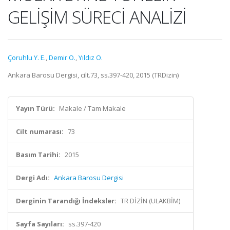
GELİŞİM SÜRECİ ANALİZİ
Çoruhlu Y. E.
,
Demir O.
,
Yıldız O.
Ankara Barosu Dergisi, cilt.73, ss.397-420, 2015 (TRDizin)
Yayın Türü:
Makale / Tam Makale
Cilt numarası:
73
Basım Tarihi:
2015
Dergi Adı:
Ankara Barosu Dergisi
Derginin Tarandığı İndeksler:
TR DİZİN (ULAKBİM)
Sayfa Sayıları:
ss.397-420