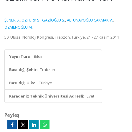
ŞENER S.
,
ÖZTÜRK S.
,
GAZİOĞLU S.
,
ALTUNAYOĞLU ÇAKMAK V.
,
ÖZMENOĞLU M.
50. Ulusal Nöroloji Kongresi, Trabzon, Türkiye, 21 - 27 Kasım 2014
Yayın Türü:
Bildiri
Basıldığı Şehir:
Trabzon
Basıldığı Ülke:
Türkiye
Karadeniz Teknik Üniversitesi Adresli:
Evet
Paylaş