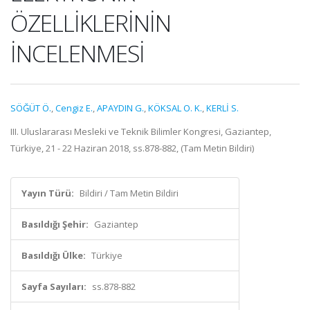
ÖZELLİKLERİNİN
İNCELENMESİ
SÖĞÜT Ö.
,
Cengiz E.
,
APAYDIN G.
,
KÖKSAL O. K.
,
KERLİ S.
III. Uluslararası Mesleki ve Teknik Bilimler Kongresi, Gaziantep,
Türkiye, 21 - 22 Haziran 2018, ss.878-882, (Tam Metin Bildiri)
Yayın Türü:
Bildiri / Tam Metin Bildiri
Basıldığı Şehir:
Gaziantep
Basıldığı Ülke:
Türkiye
Sayfa Sayıları:
ss.878-882