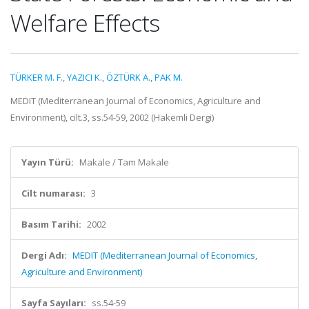
Welfare Effects
TÜRKER M. F.
,
YAZICI K.
,
ÖZTÜRK A.
,
PAK M.
MEDIT (Mediterranean Journal of Economics, Agriculture and
Environment), cilt.3, ss.54-59, 2002 (Hakemli Dergi)
Yayın Türü:
Makale / Tam Makale
Cilt numarası:
3
Basım Tarihi:
2002
Dergi Adı:
MEDIT (Mediterranean Journal of Economics,
Agriculture and Environment)
Sayfa Sayıları:
ss.54-59