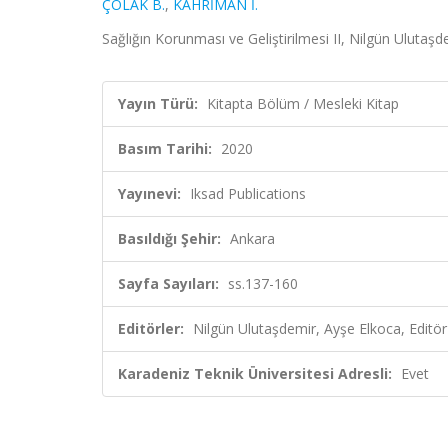
ÇOLAK B.
,
KAHRİMAN İ.
Sağlığın Korunması ve Geliştirilmesi II, Nilgün Ulutaş
Yayın Türü:
Kitapta Bölüm / Mesleki Kitap
Basım Tarihi:
2020
Yayınevi:
Iksad Publications
Basıldığı Şehir:
Ankara
Sayfa Sayıları:
ss.137-160
Editörler:
Nilgün Ulutaşdemir, Ayşe Elkoca, Editör
Karadeniz Teknik Üniversitesi Adresli:
Evet