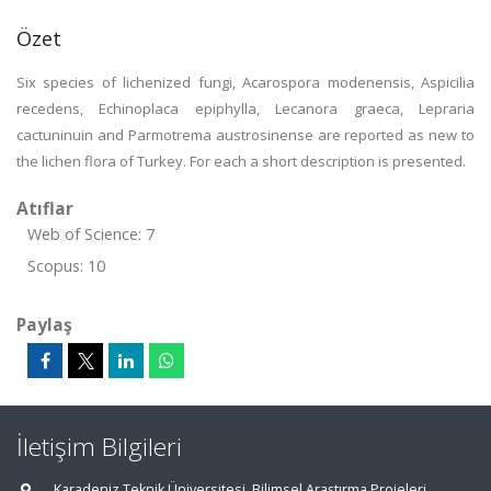
Özet
Six species of lichenized fungi, Acarospora modenensis, Aspicilia
recedens, Echinoplaca epiphylla, Lecanora graeca, Lepraria
cactuninuin and Parmotrema austrosinense are reported as new to
the lichen flora of Turkey. For each a short description is presented.
Atıflar
Web of Science: 7
Scopus: 10
Paylaş
İletişim Bilgileri
Karadeniz Teknik Üniversitesi, Bilimsel Araştırma Projeleri