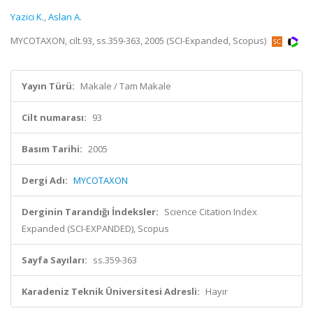
Yazici K.
,
Aslan A.
MYCOTAXON, cilt.93, ss.359-363, 2005 (SCI-Expanded, Scopus)
Yayın Türü:
Makale / Tam Makale
Cilt numarası:
93
Basım Tarihi:
2005
Dergi Adı:
MYCOTAXON
Derginin Tarandığı İndeksler:
Science Citation Index
Expanded (SCI-EXPANDED), Scopus
Sayfa Sayıları:
ss.359-363
Karadeniz Teknik Üniversitesi Adresli:
Hayır