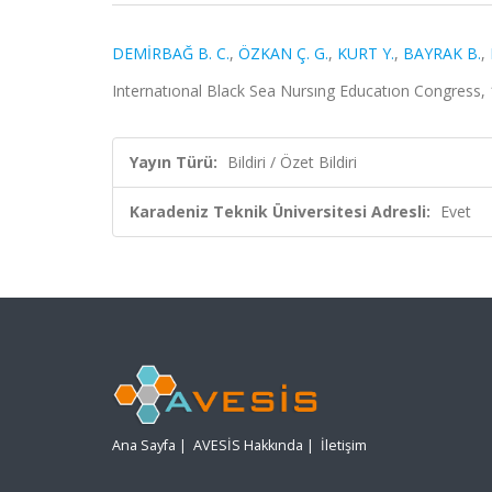
DEMİRBAĞ B. C.
,
ÖZKAN Ç. G.
,
KURT Y.
,
BAYRAK B.
,
Internatıonal Black Sea Nursıng Educatıon Congress, 1
Yayın Türü:
Bildiri / Özet Bildiri
Karadeniz Teknik Üniversitesi Adresli:
Evet
Ana Sayfa
|
AVESİS Hakkında
|
İletişim