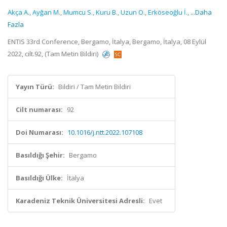
Akça A.
,
Ayğan M.
,
Mumcu S.
,
Kuru B.
,
Uzun O.
,
Erköseoğlu İ.
,
...Daha
Fazla
ENTIS 33rd Conference, Bergamo, İtalya, Bergamo, İtalya, 08 Eylül
2022, cilt.92, (Tam Metin Bildiri)
Yayın Türü:
Bildiri / Tam Metin Bildiri
Cilt numarası:
92
Doi Numarası:
10.1016/j.ntt.2022.107108
Basıldığı Şehir:
Bergamo
Basıldığı Ülke:
İtalya
Karadeniz Teknik Üniversitesi Adresli:
Evet