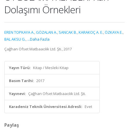
Dolaşımı Örnekleri
EREN TOPKAYA A.
,
GÖZALAN A.
,
SANCAK B.
,
KARAKOÇ A. E.
,
ÖZKAYA E.
,
BAL AKSU G.
,
...Daha Fazla
Çağhan Ofset Matbaacılık Ltd. Şti., 2017
Yayın Türü:
Kitap / Mesleki Kitap
Basım Tarihi:
2017
Yayınevi:
Çağhan Ofset Matbaacılık Ltd. Şti.
Karadeniz Teknik Üniversitesi Adresli:
Evet
Paylaş