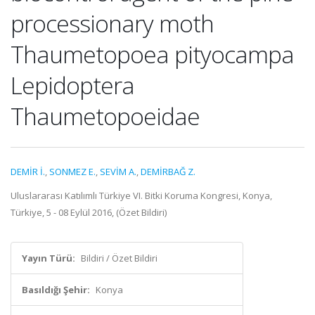
processionary moth
Thaumetopoea pityocampa
Lepidoptera
Thaumetopoeidae
DEMİR İ.
,
SONMEZ E.
,
SEVİM A.
,
DEMİRBAĞ Z.
Uluslararası Katılımlı Türkiye VI. Bitki Koruma Kongresi, Konya,
Türkiye, 5 - 08 Eylül 2016, (Özet Bildiri)
Yayın Türü:
Bildiri / Özet Bildiri
Basıldığı Şehir:
Konya