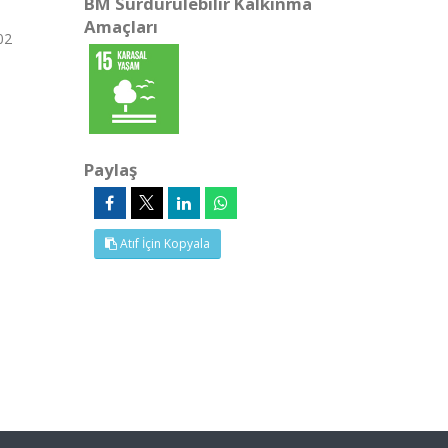
BM Sürdürülebilir Kalkınma
Amaçları
02
Paylaş
Atıf İçin Kopyala