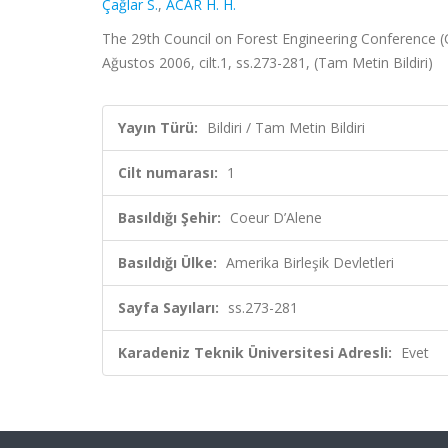
Çağlar S.
,
ACAR H. H.
The 29th Council on Forest Engineering Conference (
Ağustos 2006, cilt.1, ss.273-281, (Tam Metin Bildiri)
Yayın Türü:
Bildiri / Tam Metin Bildiri
Cilt numarası:
1
Basıldığı Şehir:
Coeur D’Alene
Basıldığı Ülke:
Amerika Birleşik Devletleri
Sayfa Sayıları:
ss.273-281
Karadeniz Teknik Üniversitesi Adresli:
Evet